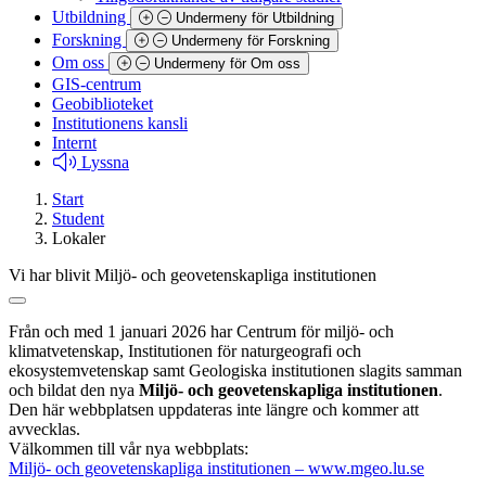
Utbildning
Undermeny för Utbildning
Forskning
Undermeny för Forskning
Om oss
Undermeny för Om oss
GIS-centrum
Geobiblioteket
Institutionens kansli
Internt
Lyssna
Start
Student
Lokaler
Vi har blivit Miljö- och geovetenskapliga institutionen
Från och med 1 januari 2026 har Centrum för miljö- och
klimatvetenskap, Institutionen för naturgeografi och
ekosystemvetenskap samt Geologiska institutionen slagits samman
och bildat den nya
Miljö- och geovetenskapliga institutionen
.
Den här webbplatsen uppdateras inte längre och kommer att
avvecklas.
Välkommen till vår nya webbplats:
Miljö- och geovetenskapliga institutionen – www.mgeo.lu.se