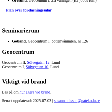
Öresund
, Geocentum I, 2:a våningen (Ex-jobbs rum)
Plan över föreläsningssalar
Seminarierum
Gotland,
Geocentrum I, bottenvåningen, nr 126
Geocentrum
Geocentrum II,
Sölvegatan 12
, Lund
Geocentrum I,
Sölvegatan 10
, Lund
Viktigt vid brand
Läs på om
hur agera vid brand
.
Senast uppdaterad: 2025-07-03 |
susanna.olsson@nateko.lu.se