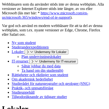
Webbläsaren som du använder stöds inte av denna webbplats. Alla
versioner av Internet Explorer stöds inte längre, av oss eller
Microsoft (läs mer här: *
https://www.microsoft.com/en-
us/microsoft-365/windows/end-of-ie-support
).
Var god och använd en modern webbläsare för att ta del av denna
webbplats, som t.ex. nyaste versioner av Edge, Chrome, Firefox
eller Safari osv.
Ny som student
Studerandeexpeditionen
Lokaler
Undermeny för Lokaler
Plan undervisningslokaler
IT-resurser
Undermeny för IT-resurser
Såhär jobbar du med data
Ta hand om din studiemiljö
Rättigheter och riktlinjer som student
Om akademisk hederlighet
Studierådet för naturgeografer och geologer (SNG)
Praktik- och uppsatsförslag
Studieuppehåll
Tillgodoräknande av tidigare studier
Lokaler