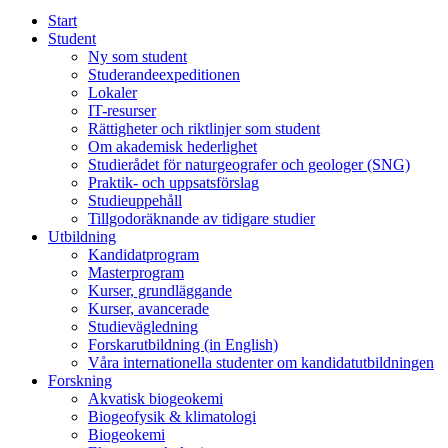
Start
Student
Ny som student
Studerandeexpeditionen
Lokaler
IT-resurser
Rättigheter och riktlinjer som student
Om akademisk hederlighet
Studierådet för naturgeografer och geologer (SNG)
Praktik- och uppsatsförslag
Studieuppehåll
Tillgodoräknande av tidigare studier
Utbildning
Kandidatprogram
Masterprogram
Kurser, grundläggande
Kurser, avancerade
Studievägledning
Forskarutbildning (in English)
Våra internationella studenter om kandidatutbildningen
Forskning
Akvatisk biogeokemi
Biogeofysik & klimatologi
Biogeokemi