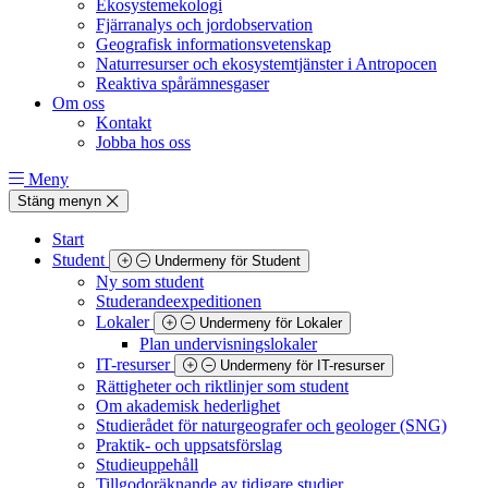
Ekosystemekologi
Fjärranalys och jordobservation
Geografisk informationsvetenskap
Naturresurser och ekosystemtjänster i Antropocen
Reaktiva spårämnesgaser
Om oss
Kontakt
Jobba hos oss
Meny
Stäng menyn
Start
Student
Undermeny för Student
Ny som student
Studerandeexpeditionen
Lokaler
Undermeny för Lokaler
Plan undervisningslokaler
IT-resurser
Undermeny för IT-resurser
Rättigheter och riktlinjer som student
Om akademisk hederlighet
Studierådet för naturgeografer och geologer (SNG)
Praktik- och uppsatsförslag
Studieuppehåll
Tillgodoräknande av tidigare studier