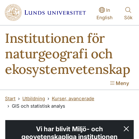
Hoppa till huvudinnehåll
Hoppa till huvudinnehåll
In
English
Sök
Institutionen för
naturgeografi och
ekosystemvetenskap
Meny
Start
Utbildning
Kurser, avancerade
GIS och statistisk analys
Vi har blivit Miljö- och
geovetenskapliga institutionen